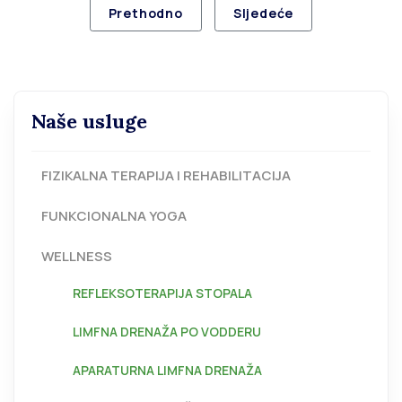
Previous article: Limfna drenaža po Vodd
Next article: Topli obl
Prethodno
Sljedeće
Naše usluge
FIZIKALNA TERAPIJA I REHABILITACIJA
FUNKCIONALNA YOGA
WELLNESS
REFLEKSOTERAPIJA STOPALA
LIMFNA DRENAŽA PO VODDERU
APARATURNA LIMFNA DRENAŽA