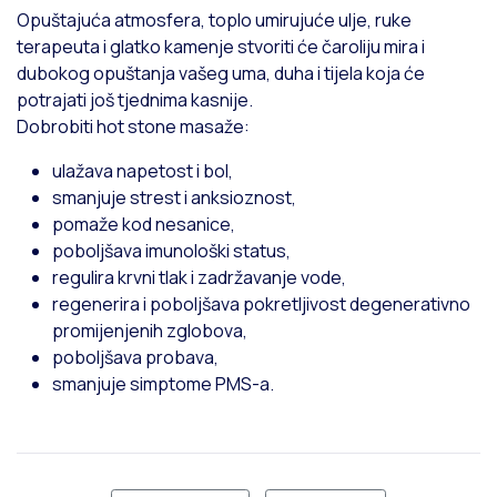
Opuštajuća atmosfera, toplo umirujuće ulje, ruke
terapeuta i glatko kamenje stvoriti će čaroliju mira i
dubokog opuštanja vašeg uma, duha i tijela koja će
potrajati još tjednima kasnije.
Dobrobiti hot stone masaže:
ulažava napetost i bol,
smanjuje strest i anksioznost,
pomaže kod nesanice,
poboljšava imunološki status,
regulira krvni tlak i zadržavanje vode,
regenerira i poboljšava pokretljivost degenerativno
promijenjenih zglobova,
poboljšava probava,
smanjuje simptome PMS-a.