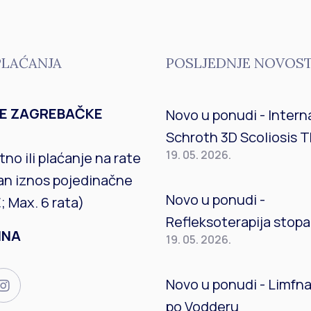
PLAĆANJA
POSLJEDNJE NOVOST
CE ZAGREBAČKE
Novo u ponudi - Intern
Schroth 3D Scoliosis 
19. 05. 2026.
no ili plaćanje na rate
an iznos pojedinačne
Novo u ponudi -
; Max. 6 rata)
Refleksoterapija stopa
INA
19. 05. 2026.
Novo u ponudi - Limfn
po Vodderu