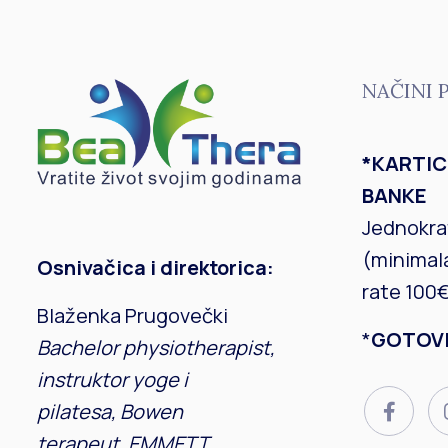
NAČINI 
*KARTI
BANKE
Jednokrat
(minimal
Osnivačica i direktorica:
rate 100€
Blaženka Prugovečki
*
GOTOV
Bachelor physiotherapist,
instruktor yoge i
pilatesa, Bowen
terapeut, EMMETT