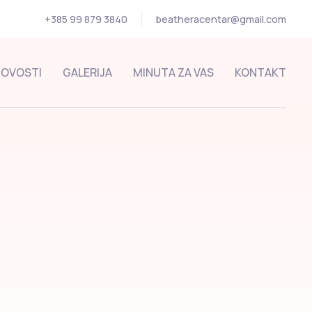
+385 99 879 3840
beatheracentar@gmail.com
OVOSTI
GALERIJA
MINUTA ZA VAS
KONTAKT