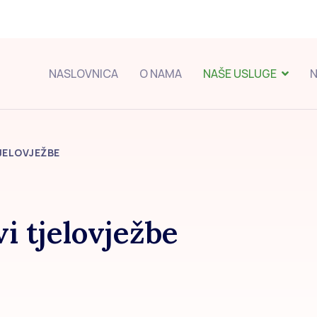
NASLOVNICA
O NAMA
NAŠE USLUGE
N
TJELOVJEŽBE
vi tjelovježbe