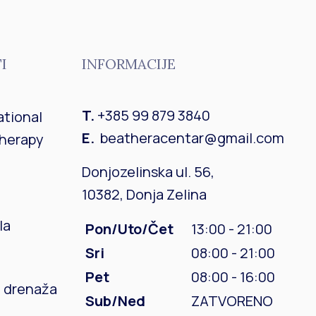
I
INFORMACIJE
T.
+385 99 879 3840
ational
E.
beatheracentar@gmail.com
Therapy
Donjozelinska ul. 56,
10382, Donja Zelina
la
Pon/Uto/Čet
13:00 - 21:00
Sri
08:00 - 21:00
Pet
08:00 - 16:00
a drenaža
Sub/Ned
ZATVORENO