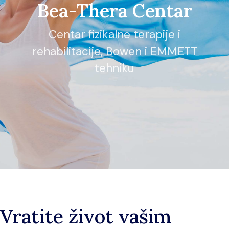
Bea-Thera Centar
Centar fizikalne terapije i
rehabilitacije, Bowen i EMMETT
tehniku
Vratite život vašim