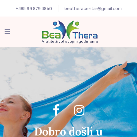
+385 99 879 3840
beatheracentar@gmail.com
Dobro došli u