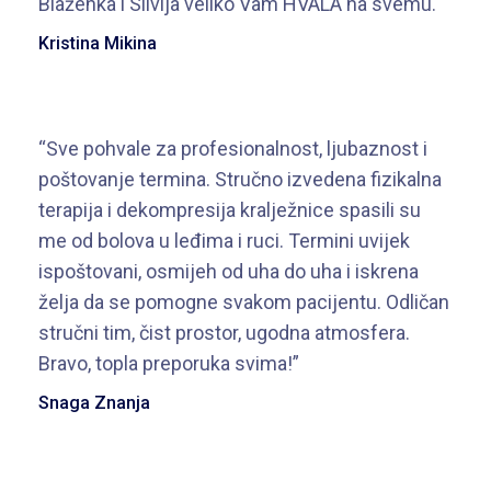
Blaženka i Silvija veliko Vam HVALA na svemu."
Kristina Mikina
“Sve pohvale za profesionalnost, ljubaznost i
poštovanje termina. Stručno izvedena fizikalna
terapija i dekompresija kralježnice spasili su
me od bolova u leđima i ruci. Termini uvijek
ispoštovani, osmijeh od uha do uha i iskrena
želja da se pomogne svakom pacijentu. Odličan
stručni tim, čist prostor, ugodna atmosfera.
Bravo, topla preporuka svima!”
Snaga Znanja