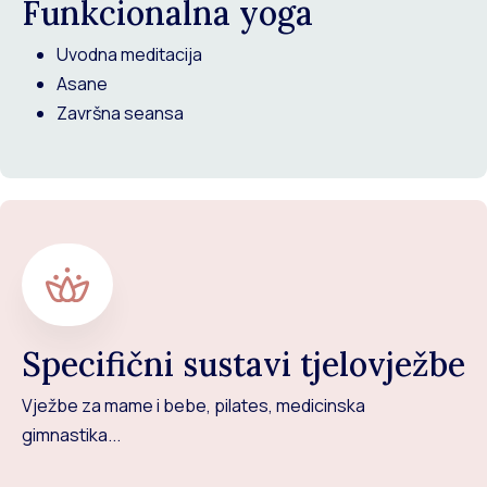
Funkcionalna yoga
Uvodna meditacija
Asane
Završna seansa
Specifični sustavi tjelovježbe
Vježbe za mame i bebe, pilates, medicinska
gimnastika...